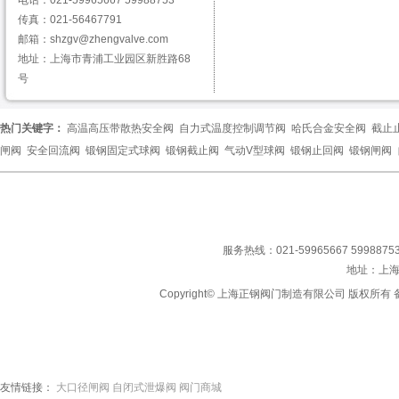
电话：021-59965667 59988753
传真：021-56467791
邮箱：shzgv@zhengvalve.com
地址：上海市青浦工业园区新胜路68
号
热门关键字：
高温高压带散热安全阀
自力式温度控制调节阀
哈氏合金安全阀
截止
闸阀
安全回流阀
锻钢固定式球阀
锻钢截止阀
气动V型球阀
锻钢止回阀
锻钢闸阀
服务热线：021-59965667 59988753
地址：上
Copyright© 上海正钢阀门制造有限公司 版权所有 备
友情链接：
大口径闸阀
自闭式泄爆阀
阀门商城