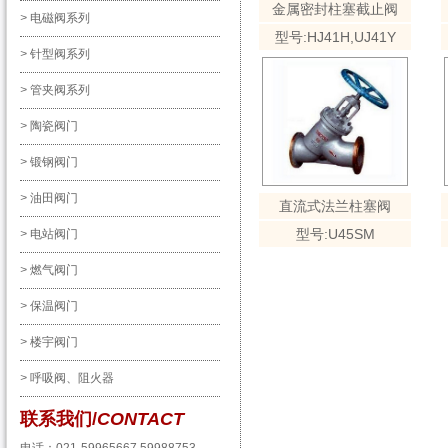
金属密封柱塞截止阀
>
电磁阀系列
型号:HJ41H,UJ41Y
>
针型阀系列
>
管夹阀系列
>
陶瓷阀门
>
锻钢阀门
>
油田阀门
直流式法兰柱塞阀
型号:U45SM
>
电站阀门
>
燃气阀门
>
保温阀门
>
楼宇阀门
>
呼吸阀、阻火器
联系我们/
CONTACT