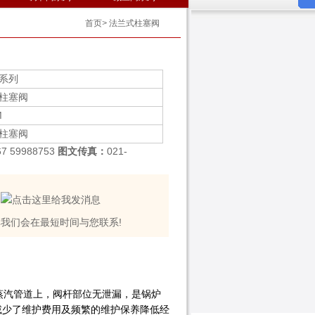
首页
>
法兰式柱塞阀
系列
柱塞阀
M
柱塞阀
67 59988753
图文传真：
021-
我们会在最短时间与您联系!
蒸汽管道上，阀杆部位无泄漏，是锅炉
减少了维护费用及频繁的维护保养降低经