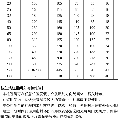
20
150
105
75
55
16
25
160
115
85
65
16
32
180
135
100
78
18
40
200
145
110
85
18
50
230
160
105
100
20
65
290
180
145
100
22
80
310
195
160
135
22
100
350
230
190
160
24
105
400
270
220
18
8
28
150
480
300
250
218
30
200
600
375
320
282
38
250
650/700
445
385
345
42
300
750
510
450
408
46
【
法兰式柱塞阀
安装和维修】
、本柱塞阀可在任意位置安装，介质流动方向见阀体一箭头所示。
、在短时间内，冷热交替温差较大的管道中，柱塞阀不能使用。
、本公司生产的柱塞阀出厂前均进行试验、验收、使用时只需将外表及孔
、经过一段时间的使用密封环如有磨损及渗漏必须先将阀门关闭后，再将
即可同时更换时应防止柱塞和新装密封环裂痕和碰伤。