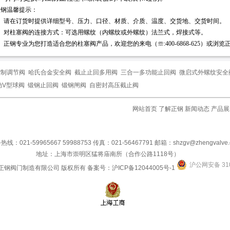
正钢温馨提示：
、
请在订货时提供详细型号、压力、口径、材质、介质、温度、交货地、交货时间。
、
对柱塞阀的连接方式：可选用螺纹（内螺纹或外螺纹）法兰式，焊接式等。
、
正钢专业为您打造适合您的柱塞阀产品，欢迎您的来电（☏:400-6868-625）
或浏览
控制调节阀
哈氏合金安全阀
截止止回多用阀
三合一多功能止回阀
微启式外螺纹安全
动V型球阀
锻钢止回阀
锻钢闸阀
自密封高压截止阀
网站首页
了解正钢
新闻动态
产品展
热线：021-59965667 59988753 传真：021-56467791 邮箱：shzgv@zhengvalve.
地址：上海市崇明区猛将庙南所（合作公路1118号）
沪公网安备 310
 上海正钢阀门制造有限公司 版权所有 备案号：沪ICP备12044005号-1