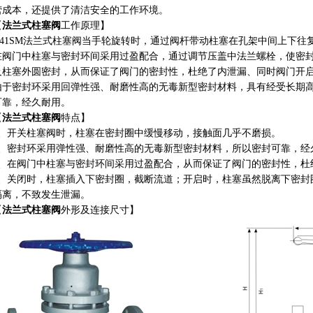
营成本，还提供了清洁安全的工作环境。
【
法兰式柱塞阀
工作原理】
U41SM法兰式柱塞阀当手轮旋转时，通过阀杆带动柱塞在孔架中间上下往
在阀门中柱塞与密封环间采用过盈配合，通过调节压盖中法兰螺栓，使密
及柱塞外圆密封，从而保证了阀门的密封性，杜绝了内泄漏、同时阀门开
由于密封环采用回弹性强、耐磨性高的无毒新型密封材料，具有经受长期
可靠，经久耐用。
【
法兰式柱塞阀
特点】
1、开关柱塞阀时，柱塞在密封圈中缓慢移动，接触面几乎不磨损。
2、密封环采用弹性强、耐磨性高的无毒新型密封材料，所以密封可靠，经
3、在阀门中柱塞与密封环间采用过盈配合，从而保证了阀门的密封性，杜
4、关闭时，柱塞插入下密封圈，截断流道；开启时，柱塞虽然脱离下密封
隔离，不致发生泄漏。
【
法兰式柱塞阀
外形及连接尺寸】