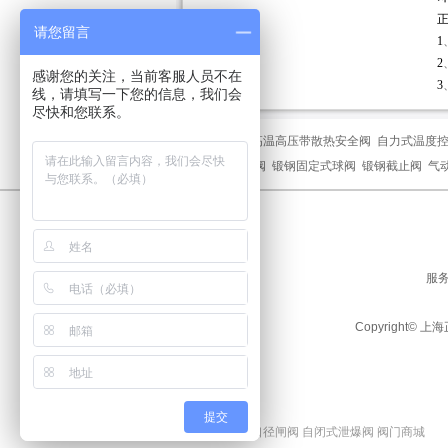
请您留言
1
2
感谢您的关注，当前客服人员不在
3
线，请填写一下您的信息，我们会
尽快和您联系。
热门关键字：
高温高压带散热安全阀
自力式温度
闸阀
安全回流阀
锻钢固定式球阀
锻钢截止阀
气
服务
Copyright©
提交
友情链接：
大口径闸阀
自闭式泄爆阀
阀门商城