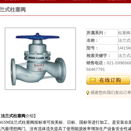
兰式柱塞阀
所属系列：
柱塞阀
名称：
法兰式
型号：
U41S
检索关键字：
法兰式
销售电话：
021-599656
56467791
感谢您向我们发出订单
【
法兰式柱塞阀
介绍】
U41SM法兰式柱塞阀按标准可按美标、日标、国标等进行加工。是安装在
蒸汽最理想阀门。没有流体流失提高了使用能源效率增加生产设备安全性