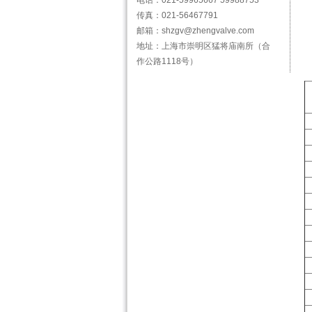
电话：021-59965667 59988753
传真：021-56467791
邮箱：shzgv@zhengvalve.com
地址：上海市崇明区猛将庙南所（合
作公路1118号）