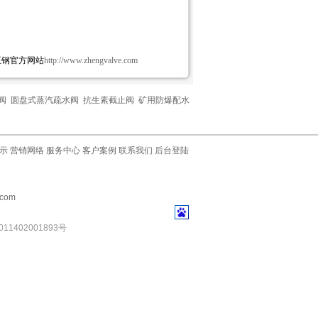
正钢官方网站
http://www.zhengvalve.com
阀
圆盘式蒸汽疏水阀
抗生素截止阀
矿用防爆配水
示
营销网络
服务中心
客户案例
联系我们
后台登陆
com
11402001893号