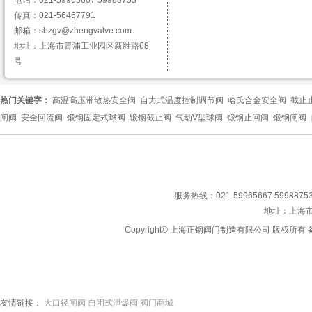
电话：021-59965667 59988753
传真：021-56467791
邮箱：shzgv@zhengvalve.com
地址：上海市青浦工业园区新胜路68
号
热门关键字：
高温高压带散热安全阀
自力式温度控制调节阀
哈氏合金安全阀
截止
闸阀
安全回流阀
锻钢固定式球阀
锻钢截止阀
气动V型球阀
锻钢止回阀
锻钢闸阀
服务热线：021-59965667 59988753
地址：上海
Copyright© 上海正钢阀门制造有限公司 版权所有 备
友情链接：
大口径闸阀
自闭式泄爆阀
阀门商城