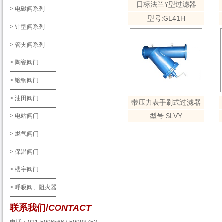
日标法兰Y型过滤器
>
电磁阀系列
型号:GL41H
>
针型阀系列
>
管夹阀系列
>
陶瓷阀门
>
锻钢阀门
>
油田阀门
带压力表手刷式过滤器
型号:SLVY
>
电站阀门
>
燃气阀门
>
保温阀门
>
楼宇阀门
>
呼吸阀、阻火器
联系我们/
CONTACT