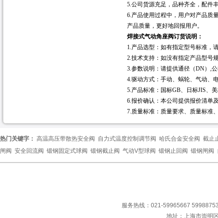
5.公司货源充足，品种齐全，配件
6.产品使用过程中，用户对产品
产品质量，更好地回报用户。
焊接式气动角座阀
订货说明：
1.产品选型：如有指定型号标准，
2.技术支持：如没有指定产品型号
3.参数说明：请提供通径（DN）
4.驱动方式：手动、蜗轮、气动、
5.产品标准：国标GB、日标JIS、美
6.报价确认：本公司提供报价清单
7.质量标准：质量要求、质量标准
热门关键字：
高温高压带散热安全阀
自力式温度控制调节阀
哈氏合金安全阀
截止
闸阀
安全回流阀
锻钢固定式球阀
锻钢截止阀
气动V型球阀
锻钢止回阀
锻钢闸阀
服务热线：021-59965667 59988753
地址：上海市崇明区