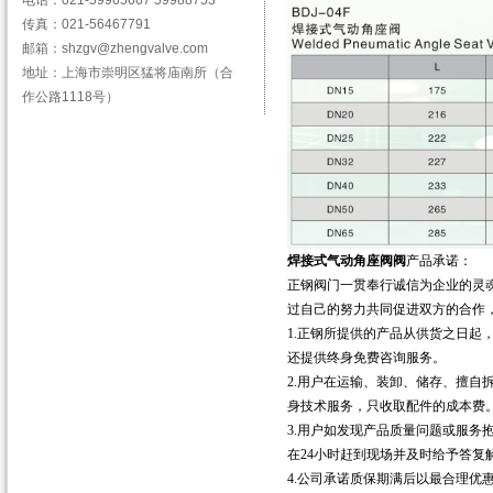
电话：021-59965667 59988753
传真：021-56467791
邮箱：shzgv@zhengvalve.com
地址：上海市崇明区猛将庙南所（合
作公路1118号）
焊接式气动角座阀
阀
产品承诺：
正钢阀门一贯奉行诚信为企业的灵
过自己的努力共同促进双方的合作
1.正钢所提供的产品从供货之日起
还提供终身免费咨询服务。
2.用户在运输、装卸、储存、擅
身技术服务，只收取配件的成本费
3.用户如发现产品质量问题或服务
在24小时赶到现场并及时给予答复
4.公司承诺质保期满后以最合理