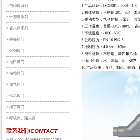
>
电磁阀系列
1.产品认证：ISO9001：2008，CE
2.阀体材质：不锈钢 201、304、316
>
针型阀系列
3.驱动类型：气动控制 （常开、常
4.工作温度：普通-30℃~180℃ ；高温
>
管夹阀系列
5.环境温度：-10℃~60℃
>
陶瓷阀门
6.公称压力：PN1.6 PN2.5
7.控制压力：4.0 bar ~ 10bar
>
锻钢阀门
8.密封材质：不锈钢、聚四氟乙烯
9.适用介质：水、酒精、油、燃料
>
油田阀门
10.广泛应用：食品、制药、啤酒
>
电站阀门
>
燃气阀门
>
保温阀门
>
楼宇阀门
>
呼吸阀、阻火器
联系我们/
CONTACT