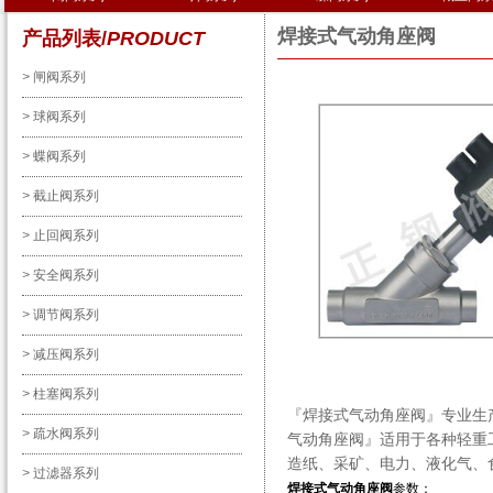
焊接式气动角座阀
产品列表/
PRODUCT
>
闸阀系列
>
球阀系列
>
蝶阀系列
>
截止阀系列
>
止回阀系列
>
安全阀系列
>
调节阀系列
>
减压阀系列
>
柱塞阀系列
『
焊接式气动角座阀
』专业生
>
疏水阀系列
气动角座阀
』适用于各种轻重
造纸、采矿、电力、液化气、
>
过滤器系列
焊接式气动角座阀
参数：