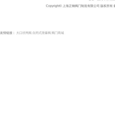
Copyright© 上海正钢阀门制造有限公司 版权所有 备
友情链接：
大口径闸阀
自闭式泄爆阀
阀门商城