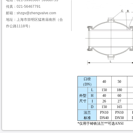
电话：021-59965667 59988753
传真：021-56467791
邮箱：shzgv@zhengvalve.com
地址：上海市崇明区猛将庙南所（合
作公路1118号）
口径
40
50
（DN）
L
150
180
外型
H
40
60
尺寸
I
26
27
D
150
165
法兰
PN10
PN10
标准
DN40
DN50
*仅用于铸铁法兰
**
可选ANSI