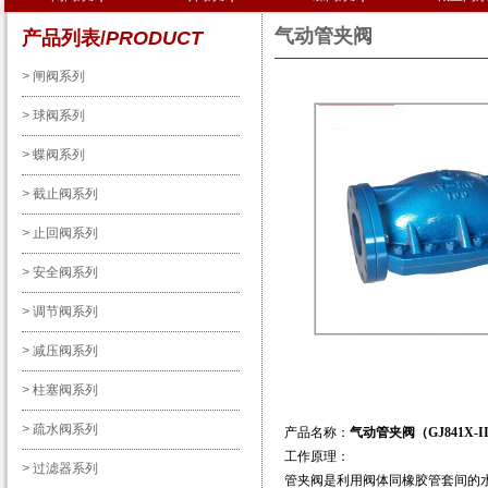
气动管夹阀
产品列表/
PRODUCT
>
闸阀系列
>
球阀系列
>
蝶阀系列
>
截止阀系列
>
止回阀系列
>
安全阀系列
>
调节阀系列
>
减压阀系列
>
柱塞阀系列
>
疏水阀系列
产品名称：
气动管夹阀（GJ841X-II-
工作原理：
>
过滤器系列
管夹阀是利用阀体同橡胶管套间的