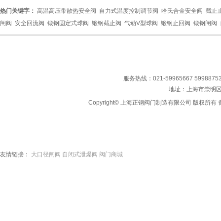
热门关键字：
高温高压带散热安全阀
自力式温度控制调节阀
哈氏合金安全阀
截止
闸阀
安全回流阀
锻钢固定式球阀
锻钢截止阀
气动V型球阀
锻钢止回阀
锻钢闸阀
服务热线：021-59965667 59988753
地址：上海市崇明区
Copyright© 上海正钢阀门制造有限公司 版权所有 备
友情链接：
大口径闸阀
自闭式泄爆阀
阀门商城