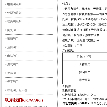
特点：
>
电磁阀系列
1.无压力损失、无堵塞、无泄露，
>
针型阀系列
2.特别适用于含颗粒的液——固及
阀体：铸铁DN25~300 铸铝DN25~3
>
管夹阀系列
法兰联接：铸铁DN25~300，316LDN
管套材质及温度范围：天然橡胶-5~80
>
陶瓷阀门
食品级：食品级天然橡胶管套
>
锻钢阀门
控制介质：压缩空气或压力水
控制附件：手动
>
油田阀门
产品概述：
>
电站阀门
口径（DN）
工作压力
>
燃气阀门
控制压力
>
保温阀门
最大压差
>
楼宇阀门
A.阀体
>
呼吸阀、阻火器
B.橡胶管套
C.控制流体（水或气）入口
*手动/自动控制：外加三通手动阀
联系我们/
CONTACT
气动管夹阀（GJ841X-II-6L)
尺寸及