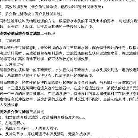
1
、
高效砂滤系统（低介质过滤系统，也称为浅层砂过滤器系统）
2
、
多介质过滤系统（高介质过滤系统）
两种过滤系统均为物理过滤的方法，根据源水水质的不同及出水的要求， 对过滤介
硕、石英砂、无烟煤、活性炭及其他的一些接触反应介质。
高效砂滤系统
介质过滤器
工作原理
1、
过滤过程
当系统处于过滤状态时，未经过滤的水通过三层布水器，配合特殊设计的外壳，以接
流过填料层时，杂质被截留在填料层内。过滤器底部蘑菇状的过滤集水器，将过滤后
滤器可以在高的流速下过滤，仍可达到较好的过滤效果。
2、
反冲洗过程
随着杂质在填料层中的不断聚积，水头损失将不断增大。当水头损失到达一定的设定
后，系统将自动转换至反洗状态，以清洗聚积起来的杂质。
对系统来说，经常性的反洗以清除聚积起来的杂质是必须的。当系统处于反洗状态时
过一个三通反洗阀同时逆流入这个过滤器中。在这个逆流过程中，被反洗的过滤单元
过一个三通的反洗口被排出。在过滤系统中，特殊设计的集水器使填料层在反洗状态
度地提高反冲洗效率，减少所需的反洗水，同时反洗时不跑沙。当反洗结束时，阀门
入反洗状态。
高效多介质过滤器
产品
特点
1、
相对传统介质过滤器，改进后的介质高度为40
cm。
2、
占地面积小
。
3、
系统全自动运行，无需专人看守
。
4、
反冲洗节水，系统可进行本源反清洗，无需外接水源
。