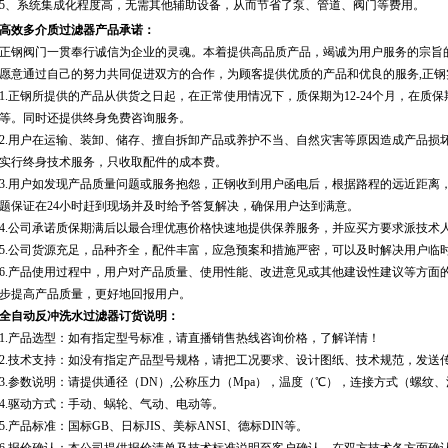
5、
系统集成化程度高，无需其他辅助设备，从而节省了泵、管道、阀门等费用
。
高效多介质过滤器产品承诺：
正钢阀门一贯奉行诚信为企业的灵魂。本着提供高品质产品，竭诚为用户服务的宗旨
愿意通过自己的努力共同促进双方的合作，为顾客提供优质的产品和优良的服务,正钢
1.正钢所提供的产品从供货之日起，在正常使用情况下，质保期为12-24个月，在质
等。同时还提供终身免费咨询服务。
2.用户在运输、装卸、储存、擅自拆卸产品或养护不当、自然灾害等原因造成产品损
实行终身技术服务，只收取配件的成本费。
3.用户如发现产品质量问题或服务抱怨，正钢收到用户函电后，根据路程的远近距离
题保证在24小时赶到现场并及时给予答复解决，确保用户达到满意。
4.公司承诺质保期满后以最合理优惠价格快速地提供保养服务，并应买方要求派技术
5.公司货源充足，品种齐全，配件丰富，应急预案和措施严密，可以及时解决用户临
6.产品使用过程中，用户对产品质量、使用性能、改进意见或其他建设性建议等方面
步提高产品质量，更好地回报用户。
全自动反冲洗水过滤器订货说明：
1.产品选型：如有指定型号标准，请直播销售热线咨询价格，了解详情！
2.技术支持：如没有指定产品型号规格，请把工况要求、设计图纸、技术规范，发送
3.参数说明：请提供通径（DN）,公称压力（Mpa），温度（℃），连接方式（螺纹
4.驱动方式：手动、蜗轮、气动、电动等。
5.产品标准：国标GB、日标JIS、美标ANSI、德标DIN等。