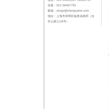
电话：021-59965667 59988753
传真：021-56467791
邮箱：shzgv@zhengvalve.com
地址：上海市崇明区猛将庙南所（合
作公路1118号）