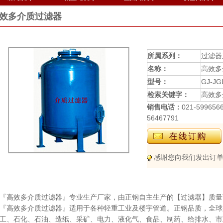
效多介质过滤器
所属系列：
过滤器
名称：
高效多
型号：
GJ-J
检索关键字：
高效多
销售电话：
021-599656
56467791
感谢您向我们发出订单
『高效多介质过滤器』专业生产厂家，由正钢自主生产的【过滤器】质量
『高效多介质过滤器』适用于各种轻重工业及楼宇管道。正钢品质，全球
工、石化、石油、造纸、采矿、电力、液化气、食品、制药、给排水、市