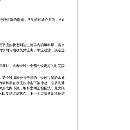
质进行特殊的选择，常见的过滤介质为：火山
近平流的状态到达过滤器内的填料层。当水
的水均匀地收集并流出。平流过滤，决定过
限度时，或者经过一个预先设定好的时间段
，某个过滤器会将干净的、经过过滤的水通
的填料层在水流的冲击下被冲起，杂质则通
时形成内环流，填料之间互相搓洗，最大限
又回复到过滤状态，下一个过滤器则准备进