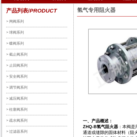
氢气专用阻火器
产品列表/
PRODUCT
>
闸阀系列
>
球阀系列
>
蝶阀系列
>
截止阀系列
>
止回阀系列
>
安全阀系列
>
调节阀系列
>
减压阀系列
>
柱塞阀系列
>
疏水阀系列
一、产品概述：
ZHQ-B
氢气阻火器
：本阀是
>
过滤器系列
通道或缝隙的固体材料（阻