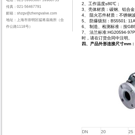
电话：021-59965667 59988753
2、工作温度≤80℃；
传真：021-56467791
3、壳体材质：碳钢、铝合金、不锈
邮箱：shzgv@zhengvalve.com
4、 阻火芯件材质：不锈钢
地址：上海市崇明区猛将庙南所（合
5、 防爆级别：BS5501: 11
6、 制造、检测标准：按GB59
作公路1118号）
7、 法兰标准:HG20594-
时，请在订货合同中注明。
四、产品外形连接尺寸mm
DN
20
25