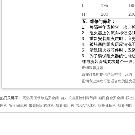
L
195
19
H
200
20
五、维修与保养：
1、 每隔半年应检查一次。
2、 阻火器上的流向标记必
3、 重新安装阻火层时，应
4、 被堵塞的阻火层应清洗
5、 清洗阻火器芯件时，
6、 为了确保阻火器的性
牌与所装管线要求是否一致
正钢温馨提示：
请在订货时提供详细型号、压力
正钢专业为您打造适合您的阻火器产品
热门关键字：
高温高压带散热安全阀
自力式温度控制调节阀
哈氏合金安全阀
截止
闸阀
安全回流阀
锻钢固定式球阀
锻钢截止阀
气动V型球阀
锻钢止回阀
锻钢闸阀