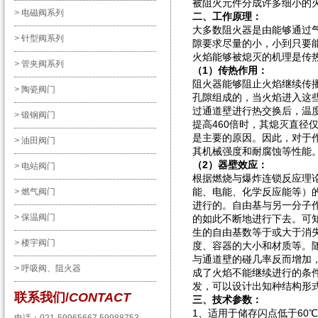
被阻火元件分成许多细小的
>
电磁阀系列
二、工作原理：
大多数阻火器是由能够通过
>
针型阀系列
隙要求尽量的小，小到只要
火焰能够被熄灭的机理是传
>
管夹阀系列
（1）传热作用：
阻火器能够阻止火焰继续传
>
陶瓷阀门
孔隙组成的，当火焰进入这
过通道壁进行热交换后，温
>
锻钢阀门
提高460倍时，其熄灭直径
是主要的原因。因此，对于
>
油田阀门
其机械强度和耐腐蚀等性能
（2）器壁效应：
>
电站阀门
根据燃烧与爆炸连锁反应理
能、电能、化学反应能等）
>
燃气阀门
进行的。自由基与另一分子
>
保温阀门
的如此不断地进行下去。可
生的自由基数等于或大于消
>
楼宇阀门
度、容器的大小和材质等。
与通道壁的碰几率反而增加
>
呼吸阀、阻火器
成了火焰不能继续进行的条
发，可以设计出知种结构形
联系我们/
CONTACT
三、技术参数：
1、适用于储存闪点低于60